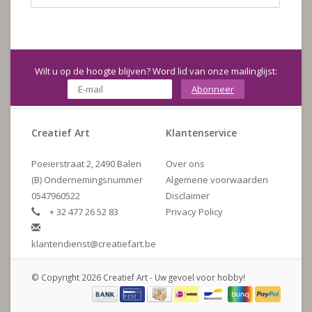
Wilt u op de hoogte blijven? Word lid van onze mailinglijst:
Abonneer
Creatief Art
Klantenservice
Poeierstraat 2, 2490 Balen
Over ons
(B) Ondernemingsnummer
Algemene voorwaarden
0547960522
Disclaimer
+ 32 477 26 52 83
Privacy Policy
klantendienst@creatiefart.be
© Copyright 2026 Creatief Art - Uw gevoel voor hobby!