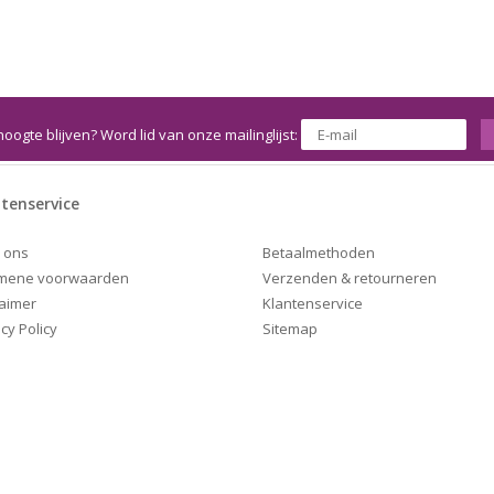
hoogte blijven? Word lid van onze mailinglijst:
tenservice
Betaalmethoden
 ons
Verzenden & retourneren
mene voorwaarden
Klantenservice
laimer
Sitemap
cy Policy