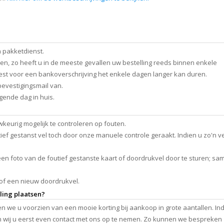
 pakketdienst.
, zo heeft u in de meeste gevallen uw bestelling reeds binnen enkele
iest voor een bankoverschrijving het enkele dagen langer kan duren.
bevestigingsmail van.
lgende dag in huis.
eurig mogelijk te controleren op fouten.
ief gestanst vel toch door onze manuele controle geraakt. Indien u zo'n ve
n foto van de foutief gestanste kaart of doordrukvel door te sturen; sa
of een nieuw doordrukvel.
lling plaatsen?
en we u voorzien van een mooie korting bij aankoop in grote aantallen. In
en wij u eerst even contact met ons op te nemen. Zo kunnen we bespreken