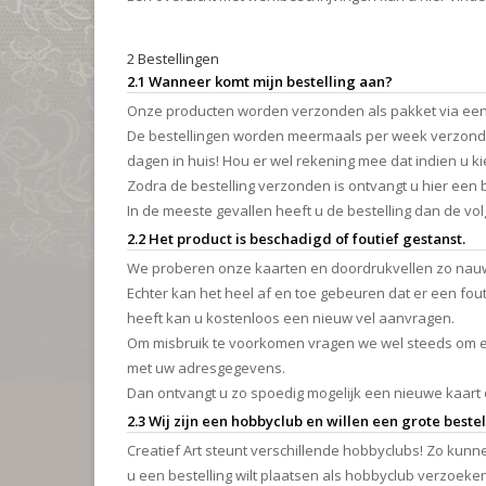
2 Bestellingen
2.1 Wanneer komt mijn bestelling aan?
Onze producten worden verzonden als pakket via een
De bestellingen worden meermaals per week verzonden
dagen in huis! Hou er wel rekening mee dat indien u k
Zodra de bestelling verzonden is ontvangt u hier een 
In de meeste gevallen heeft u de bestelling dan de vo
2.2 Het product is beschadigd of foutief gestanst.
We proberen onze kaarten en doordrukvellen zo nauwk
Echter kan het heel af en toe gebeuren dat er een fout
heeft kan u kostenloos een nieuw vel aanvragen.
Om misbruik te voorkomen vragen we wel steeds om ee
met uw adresgegevens.
Dan ontvangt u zo spoedig mogelijk een nieuwe kaart 
2.3 Wij zijn een hobbyclub en willen een grote beste
Creatief Art steunt verschillende hobbyclubs! Zo kunn
u een bestelling wilt plaatsen als hobbyclub verzoek