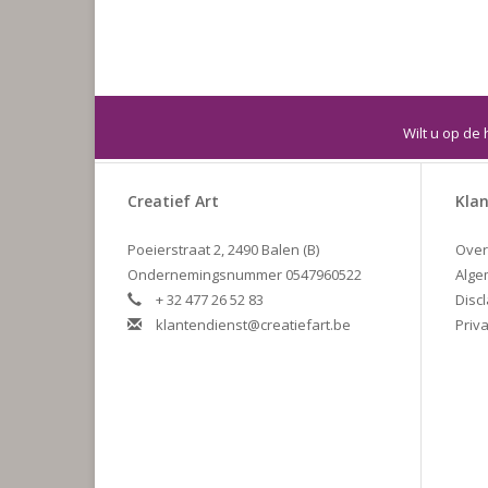
Wilt u op de 
Creatief Art
Klan
Poeierstraat 2, 2490 Balen (B)
Over
Ondernemingsnummer 0547960522
Alge
+ 32 477 26 52 83
Disc
klantendienst@creatiefart.be
Priva