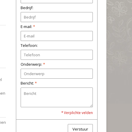
Bedrijf:
E-mail:
*
Telefoon:
Onderwerp:
*
l
Bericht:
*
men
* Verplichte velden
dien
Verstuur