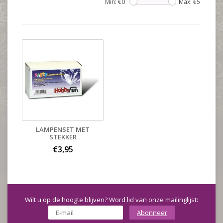
Min: €
0
Max: €
5
LAMPENSET MET
STEKKER
€3,95
Wilt u op de hoogte blijven? Word lid van onze mailinglijst:
Abonneer