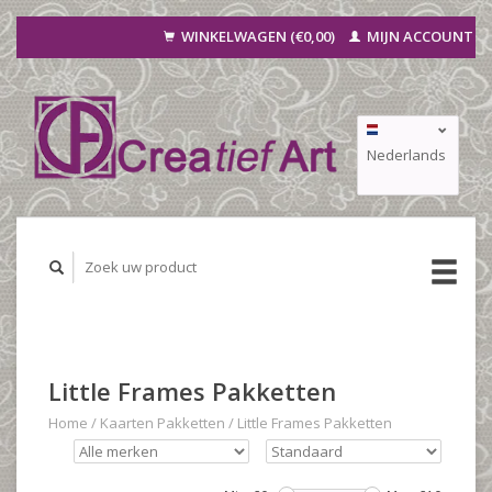
WINKELWAGEN (€0,00)
MIJN ACCOUNT
Nederlands
Deutsch
Français
Little Frames Pakketten
Home
/
Kaarten Pakketten
/
Little Frames Pakketten