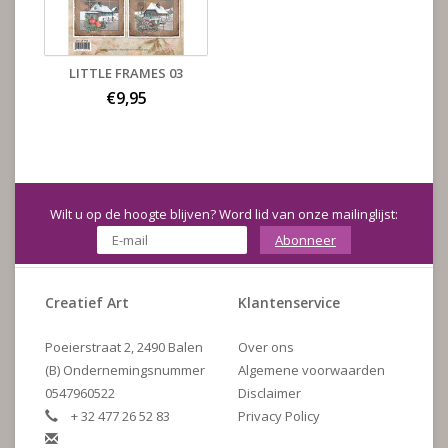
LITTLE FRAMES 03
€9,95
Wilt u op de hoogte blijven? Word lid van onze mailinglijst:
Abonneer
Creatief Art
Klantenservice
Poeierstraat 2, 2490 Balen
Over ons
(B) Ondernemingsnummer
Algemene voorwaarden
0547960522
Disclaimer
+ 32 477 26 52 83
Privacy Policy