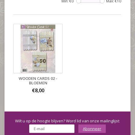
Min: €
0
Max: €
10
WOODEN CARDS 02 -
BLOEMEN
€8,00
Wilt u op de hoogte blijven? Word lid van onze mailinglijst:
Abonneer