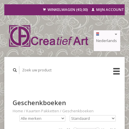
WINKELWAGEN (€0,00)
MIJN ACCOUNT
Nederlands
Deutsch
Français
Geschenkboeken
Home
/
Kaarten Pakketten
/
Geschenkboeken