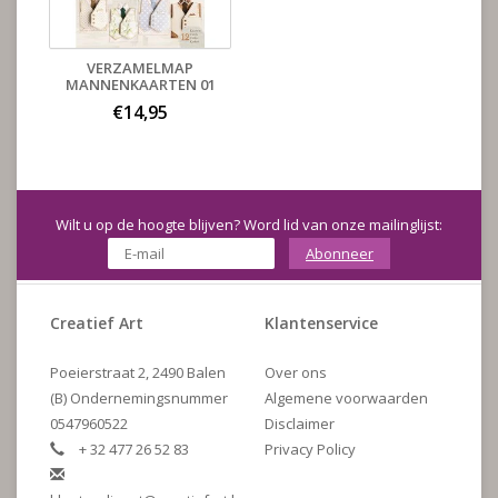
VERZAMELMAP
MANNENKAARTEN 01
€14,95
Wilt u op de hoogte blijven? Word lid van onze mailinglijst:
Abonneer
Creatief Art
Klantenservice
Poeierstraat 2, 2490 Balen
Over ons
(B) Ondernemingsnummer
Algemene voorwaarden
0547960522
Disclaimer
+ 32 477 26 52 83
Privacy Policy