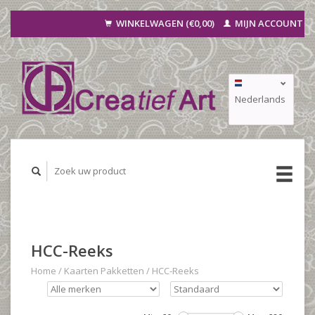
WINKELWAGEN (€0,00)
MIJN ACCOUNT
Nederlands
Deutsch
Français
HCC-Reeks
Home
/
Kaarten Pakketten
/
HCC-Reeks