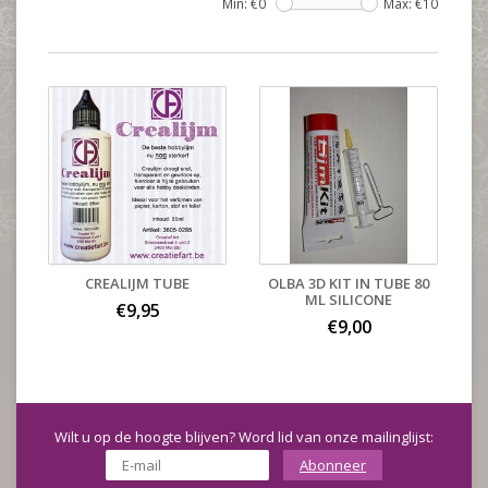
Min: €
0
Max: €
10
CREALIJM TUBE
OLBA 3D KIT IN TUBE 80
ML SILICONE
€9,95
€9,00
Wilt u op de hoogte blijven? Word lid van onze mailinglijst:
Abonneer