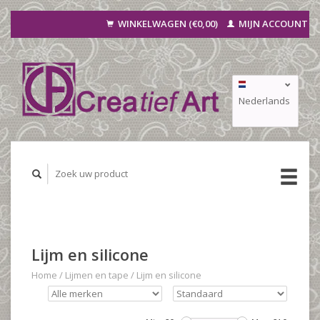
WINKELWAGEN (€0,00)
MIJN ACCOUNT
Nederlands
Deutsch
Français
Lijm en silicone
Home
/
Lijmen en tape
/
Lijm en silicone