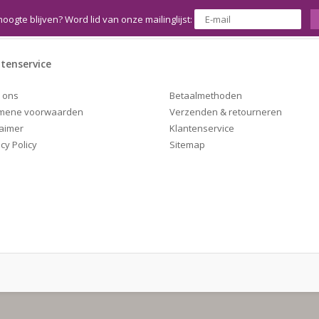
hoogte blijven? Word lid van onze mailinglijst:
tenservice
Betaalmethoden
 ons
Verzenden & retourneren
mene voorwaarden
Klantenservice
laimer
Sitemap
cy Policy