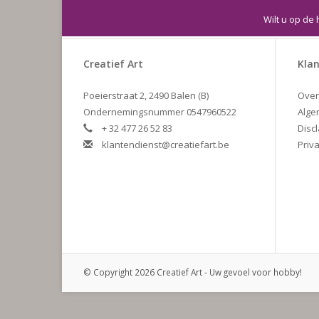
Wilt u op de 
Creatief Art
Klan
Poeierstraat 2, 2490 Balen (B)
Over
Ondernemingsnummer 0547960522
Alge
+ 32 477 26 52 83
Disc
klantendienst@creatiefart.be
Priva
© Copyright 2026 Creatief Art - Uw gevoel voor hobby!