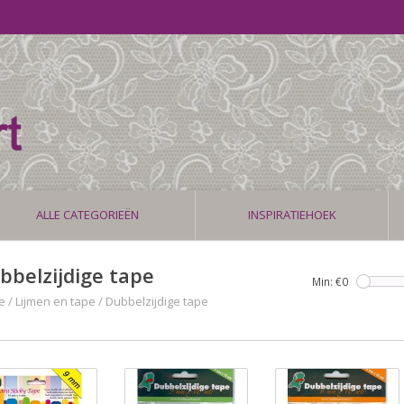
ALLE CATEGORIEËN
INSPIRATIEHOEK
bbelzijdige tape
Min: €
0
e
/
Lijmen en tape
/
Dubbelzijdige tape