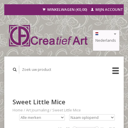
WINKELWAGEN (€0,00)
MIJN ACCOUNT
Nederlands
Deutsch
Français
Sweet Little Mice
Home
/
Art Journaling
/
Sweet Little Mice