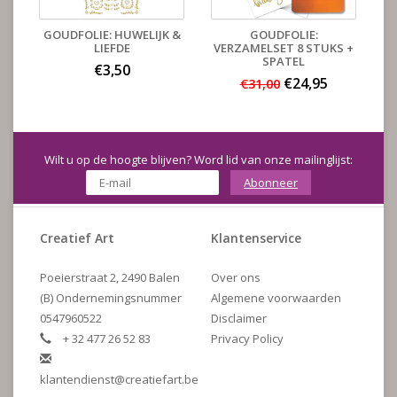
GOUDFOLIE: HUWELIJK &
GOUDFOLIE:
LIEFDE
VERZAMELSET 8 STUKS +
SPATEL
€3,50
€24,95
€31,00
Wilt u op de hoogte blijven? Word lid van onze mailinglijst:
Abonneer
Creatief Art
Klantenservice
Poeierstraat 2, 2490 Balen
Over ons
(B) Ondernemingsnummer
Algemene voorwaarden
0547960522
Disclaimer
+ 32 477 26 52 83
Privacy Policy
klantendienst@creatiefart.be