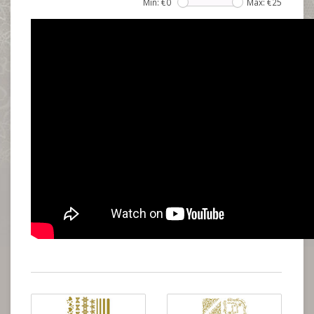
Min: €
0
Max: €
25