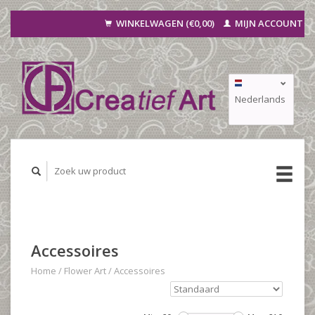
WINKELWAGEN (€0,00)
MIJN ACCOUNT
Nederlands
Deutsch
Français
Accessoires
Home
/
Flower Art
/
Accessoires