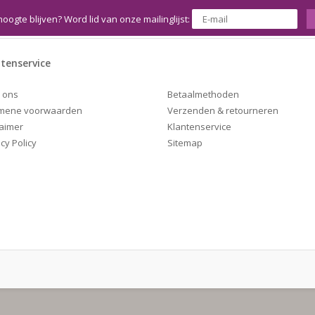
hoogte blijven? Word lid van onze mailinglijst:
tenservice
Betaalmethoden
 ons
Verzenden & retourneren
mene voorwaarden
Klantenservice
laimer
Sitemap
cy Policy