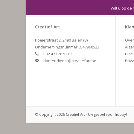
Wilt u op de 
Creatief Art
Klan
Poeierstraat 2, 2490 Balen (B)
Over
Ondernemingsnummer 0547960522
Alge
+ 32 477 26 52 83
Disc
klantendienst@creatiefart.be
Priva
© Copyright 2026 Creatief Art - Uw gevoel voor hobby!