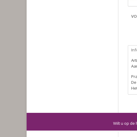
VO
Inf
Ar
Aan
Pr
De 
Het
Wilt u op de 