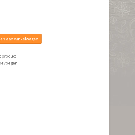
en aan winkelwagen
t product
 toevoegen