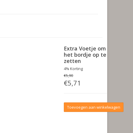
Extra Voetje om
het bordje op te
zetten
4% Korting
€5,90
€5,71
Toevoegen aan winkelwagen