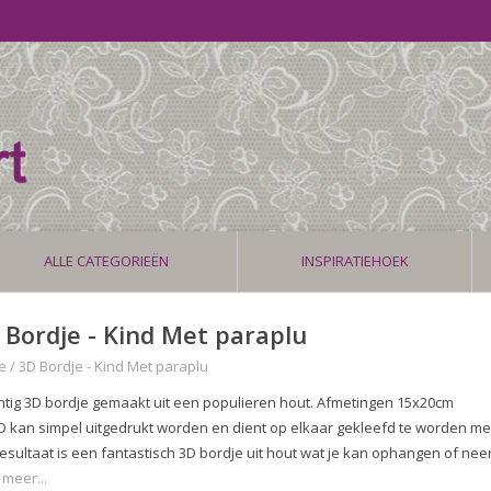
ALLE CATEGORIEËN
INSPIRATIEHOEK
 Bordje - Kind Met paraplu
e
/
3D Bordje - Kind Met paraplu
htig 3D bordje gemaakt uit een populieren hout. Afmetingen 15x20cm
D kan simpel uitgedrukt worden en dient op elkaar gekleefd te worden me
resultaat is een fantastisch 3D bordje uit hout wat je kan ophangen of nee
 meer...