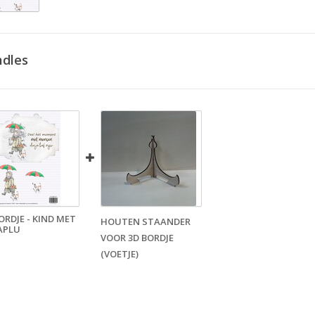
dles
ORDJE - KIND MET
HOUTEN STAANDER
APLU
VOOR 3D BORDJE
(VOETJE)