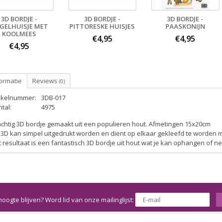
3D BORDJE -
3D BORDJE -
3D BORDJE -
GELHUISJE MET
PITTORESKE HUISJES
PAASKONIJN
KOOLMEES
€4,95
€4,95
€4,95
ormatie
Reviews
(0)
tikelnummer:
3DB-017
tal:
4975
achtig 3D bordje gemaakt uit een populieren hout. Afmetingen 15x20cm
3D kan simpel uitgedrukt worden en dient op elkaar gekleefd te worden 
 resultaat is een fantastisch 3D bordje uit hout wat je kan ophangen of n
hoogte blijven? Word lid van onze mailinglijst: