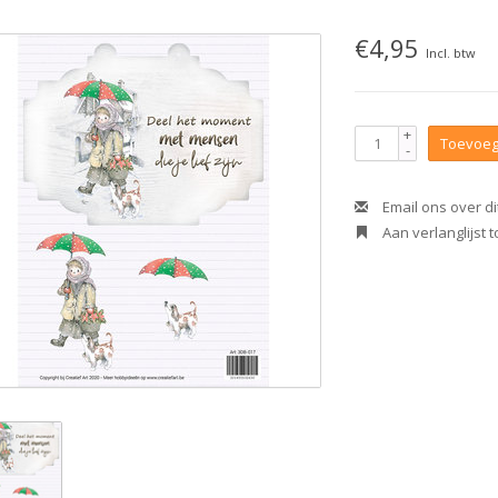
€4,95
Incl. btw
+
Toevoeg
-
Email ons over di
Aan verlanglijst