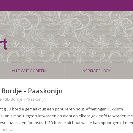
ALLE CATEGORIEËN
INSPIRATIEHOEK
 Bordje - Paaskonijn
e
/
3D Bordje - Paaskonijn
htig 3D bordje gemaakt uit een populieren hout. Afmetingen 15x20cm
D kan simpel uitgedrukt worden en dient op elkaar gekleefd te worden me
resultaat is een fantastisch 3D bordje uit hout wat je kan ophangen of nee
 meer...