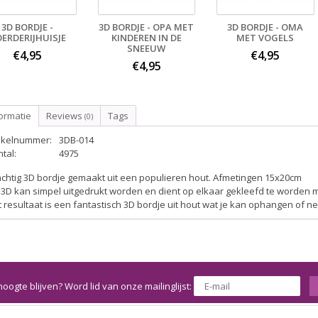
3D BORDJE -
3D BORDJE - OPA MET
3D BORDJE - OMA
ERDERIJHUISJE
KINDEREN IN DE
MET VOGELS
SNEEUW
€4,95
€4,95
€4,95
ormatie
Reviews
Tags
(0)
tikelnummer:
3DB-014
tal:
4975
achtig 3D bordje gemaakt uit een populieren hout. Afmetingen 15x20cm
3D kan simpel uitgedrukt worden en dient op elkaar gekleefd te worden 
 resultaat is een fantastisch 3D bordje uit hout wat je kan ophangen of n
hoogte blijven? Word lid van onze mailinglijst: