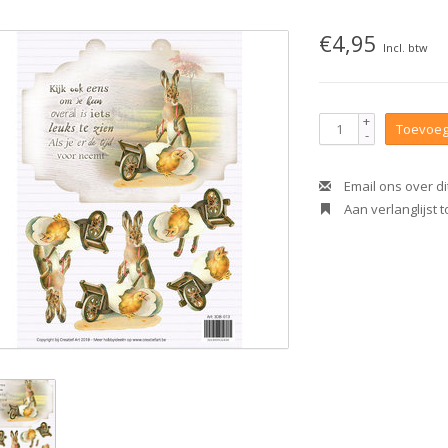
€4,95
Incl. btw
+
Toevoeg
-
Email ons over di
Aan verlanglijst