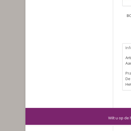
BO
Inf
Ar
Aan
Pr
De 
Het
Wilt u op de 