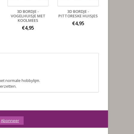
3D BORDJE -
3D BORDJE -
VOGELHUISJE MET
PITTORESKE HUISJES
KOOLMEES
€4,95
€4,95
met normale hobbylijm.
eerzetten.
Abonneer