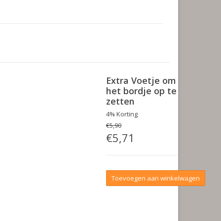
Extra Voetje om
het bordje op te
zetten
4% Korting
€5,90
€5,71
Toevoegen aan winkelwagen