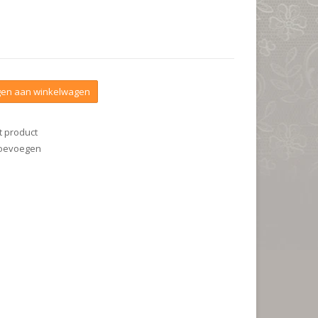
en aan winkelwagen
t product
 toevoegen