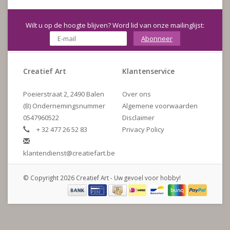
Wilt u op de hoogte blijven? Word lid van onze mailinglijst:
Abonneer
Creatief Art
Klantenservice
Poeierstraat 2, 2490 Balen
Over ons
(B) Ondernemingsnummer
Algemene voorwaarden
0547960522
Disclaimer
+ 32 477 26 52 83
Privacy Policy
klantendienst@creatiefart.be
© Copyright 2026 Creatief Art - Uw gevoel voor hobby!