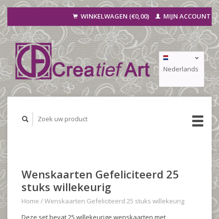
WINKELWAGEN (€0,00)
MIJN ACCOUNT
Nederlands
Deutsch
Français
Wenskaarten Gefeliciteerd 25
stuks willekeurig
Home
/
Wenskaarten Gefeliciteerd 25 stuks willekeurig
Deze set bevat 25 willekeurige wenskaarten met