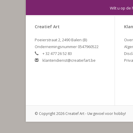
Wilt u op de 
Creatief Art
Klan
Poeierstraat 2, 2490 Balen (B)
Over
Ondernemingsnummer 0547960522
Alge
+ 32 477 26 52 83
Disc
klantendienst@creatiefart.be
Priva
© Copyright 2026 Creatief Art - Uw gevoel voor hobby!