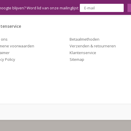
hoogte blijven? Word lid van onze mailinglijst:
tenservice
Betaalmethoden
 ons
Verzenden & retourneren
mene voorwaarden
Klantenservice
laimer
Sitemap
cy Policy