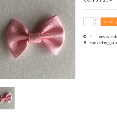
Incl. btw
+
Toevoeg
-
Email ons over di
Aan verlanglijst