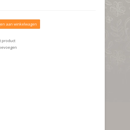
en aan winkelwagen
t product
 toevoegen