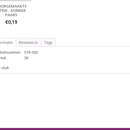
OORGEMAAKTE
TRIK - DONKER
PAARS
€0,19
ormatie
Reviews
Tags
(0)
tikelnummer:
STR-002
tal:
38
 stuk.