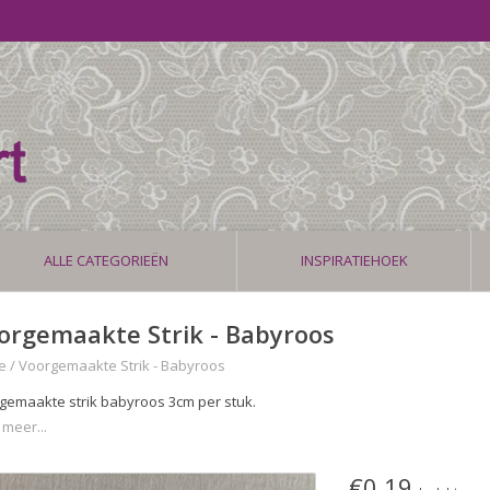
ALLE CATEGORIEËN
INSPIRATIEHOEK
orgemaakte Strik - Babyroos
e
/
Voorgemaakte Strik - Babyroos
gemaakte strik babyroos 3cm per stuk.
 meer...
€0,19