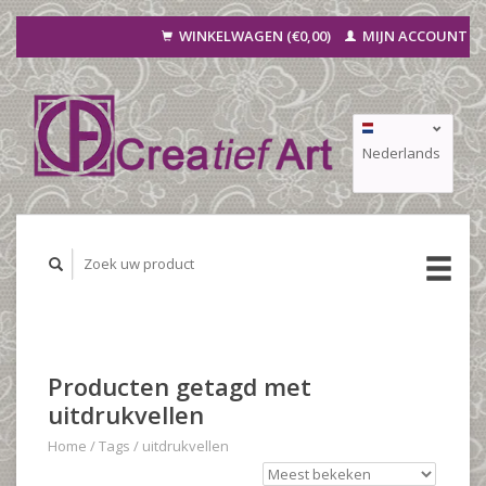
WINKELWAGEN (€0,00)
MIJN ACCOUNT
Nederlands
Deutsch
Français
Producten getagd met
uitdrukvellen
Home
/
Tags
/
uitdrukvellen