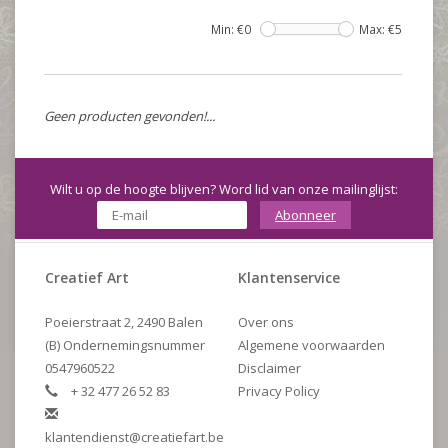
Min: €
0
Max: €
5
Geen producten gevonden!...
Wilt u op de hoogte blijven? Word lid van onze mailinglijst:
Abonneer
Creatief Art
Klantenservice
Poeierstraat 2, 2490 Balen
Over ons
(B) Ondernemingsnummer
Algemene voorwaarden
0547960522
Disclaimer
+ 32 477 26 52 83
Privacy Policy
klantendienst@creatiefart.be