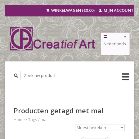
WINKELWAGEN (€0,00)
MIJN ACCOUNT
Nederlands
Deutsch
Français
Producten getagd met mal
Home
/
Tags
/
mal