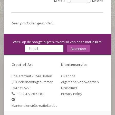
Min: €
0
Max: €
5
Geen producten gevonden!...
Wilt u op de hoogte blijven? Word lid van onze mailinglijst:
Abonneer
Creatief Art
Klantenservice
Poeierstraat 2, 2490 Balen
Over ons
(B) Ondernemingsnummer
Algemene voorwaarden
0547960522
Disclaimer
+ 32 477 26 52 83
Privacy Policy
klantendienst@creatiefart.be