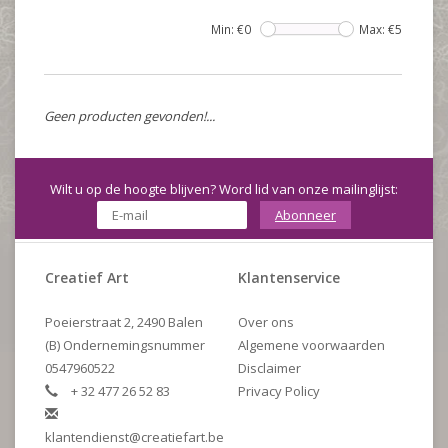
Min: €
0
Max: €
5
Geen producten gevonden!...
Wilt u op de hoogte blijven? Word lid van onze mailinglijst:
Abonneer
Creatief Art
Klantenservice
Poeierstraat 2, 2490 Balen
Over ons
(B) Ondernemingsnummer
Algemene voorwaarden
0547960522
Disclaimer
+ 32 477 26 52 83
Privacy Policy
klantendienst@creatiefart.be