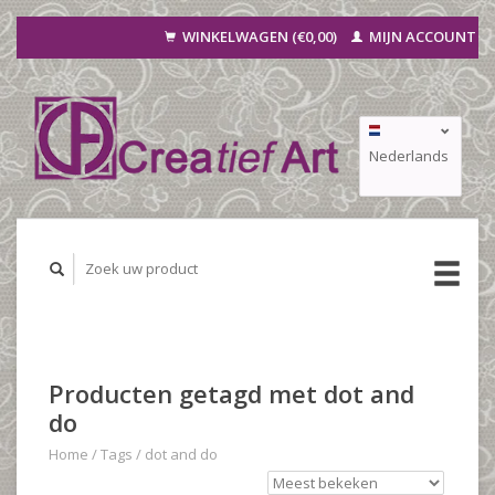
WINKELWAGEN (€0,00)
MIJN ACCOUNT
Nederlands
Deutsch
Français
Producten getagd met dot and
do
Home
/
Tags
/
dot and do