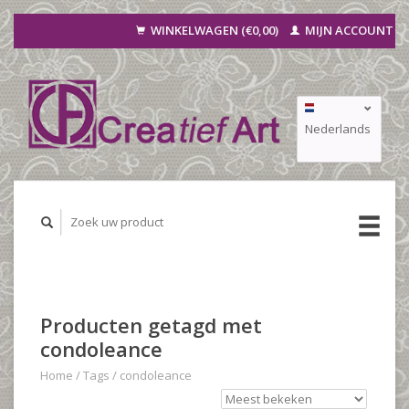
WINKELWAGEN (€0,00)
MIJN ACCOUNT
Nederlands
Deutsch
Français
Producten getagd met
condoleance
Home
/
Tags
/
condoleance