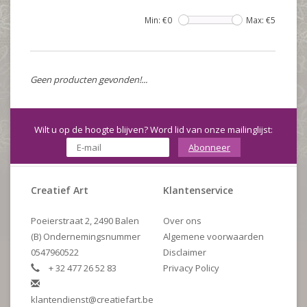
Min: €
0
Max: €
5
Geen producten gevonden!...
Wilt u op de hoogte blijven? Word lid van onze mailinglijst:
Abonneer
Creatief Art
Klantenservice
Poeierstraat 2, 2490 Balen
Over ons
(B) Ondernemingsnummer
Algemene voorwaarden
0547960522
Disclaimer
+ 32 477 26 52 83
Privacy Policy
klantendienst@creatiefart.be