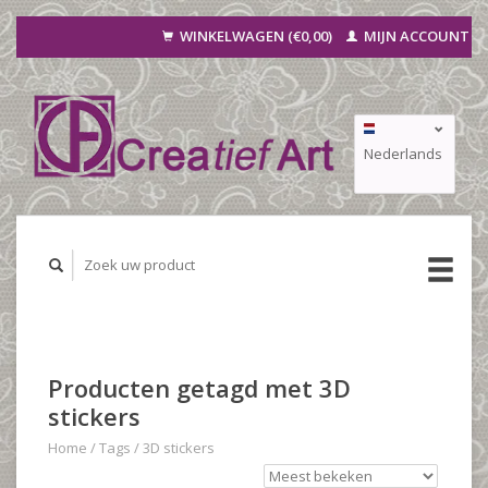
WINKELWAGEN (€0,00)
MIJN ACCOUNT
Nederlands
Deutsch
Français
Producten getagd met 3D
stickers
Home
/
Tags
/
3D stickers