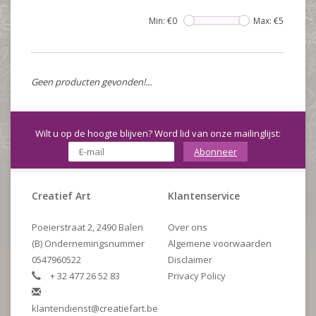
Min: €
0
Max: €
5
Geen producten gevonden!...
Wilt u op de hoogte blijven? Word lid van onze mailinglijst:
Abonneer
Creatief Art
Klantenservice
Poeierstraat 2, 2490 Balen
Over ons
(B) Ondernemingsnummer
Algemene voorwaarden
0547960522
Disclaimer
+ 32 477 26 52 83
Privacy Policy
klantendienst@creatiefart.be