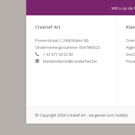
Wilt u op de 
Creatief Art
Klan
Poeierstraat 2, 2490 Balen (B)
Over
Ondernemingsnummer 0547960522
Alge
+ 32 477 26 52 83
Disc
klantendienst@creatiefart.be
Priva
© Copyright 2026 Creatief Art - Uw gevoel voor hobby!