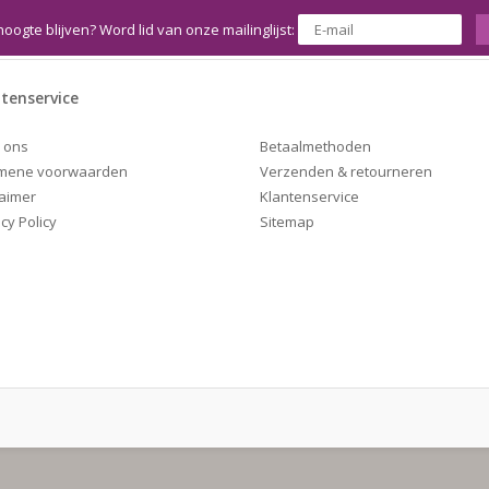
hoogte blijven? Word lid van onze mailinglijst:
tenservice
Betaalmethoden
 ons
Verzenden & retourneren
mene voorwaarden
Klantenservice
laimer
Sitemap
cy Policy