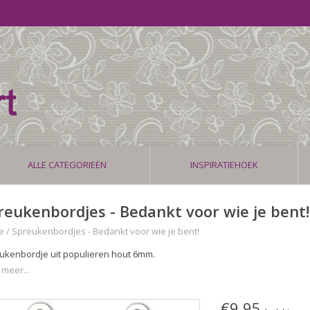
ALLE CATEGORIEËN
INSPIRATIEHOEK
reukenbordjes - Bedankt voor wie je bent!
e
/
Spreukenbordjes - Bedankt voor wie je bent!
ukenbordje uit populieren hout 6mm.
 meer...
€9,95