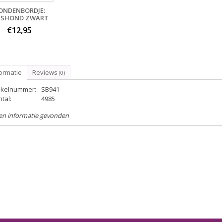
ONDENBORDJE:
ESHOND ZWART
€12,95
ormatie
Reviews
(0)
tikelnummer:
SB941
tal:
4985
en informatie gevonden