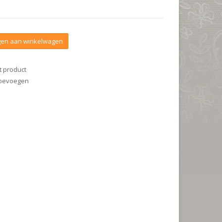
en aan winkelwagen
t product
 toevoegen