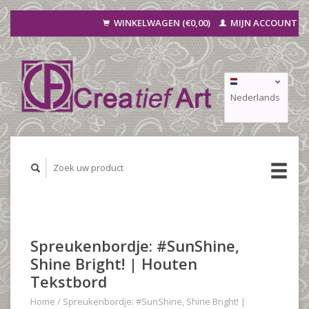
WINKELWAGEN (€0,00)
MIJN ACCOUNT
Nederlands
Deutsch
Français
Spreukenbordje: #SunShine,
Shine Bright! | Houten
Tekstbord
Home
/
Spreukenbordje: #SunShine, Shine Bright! |