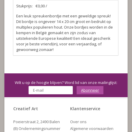
Stukprijs:
€0,00 /
Een leuk spreukenbordje met een geweldige spreuk!
Dit bordje is ongeveer 14 x 20 cm groot en bedrukt op
multiplex populieren hout. Onze bordjes worden in de
kempen in België gemaakt en zijn zodus van
uitstekende Europese kwaliteit! Een ideaal geschenk
voor je beste vriend(in), voor een verjaardag, of
gewoonweg zomaar!
Wilt u op de hoogte blijven? Word lid van onze mailinglijst:
Abonneer
Creatief Art
Klantenservice
Poeierstraat 2, 2490 Balen
Over ons
(B) Ondernemingsnummer
Algemene voorwaarden