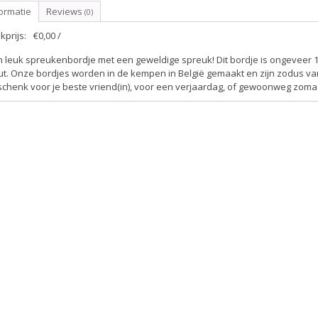
ormatie
Reviews
(0)
kprijs:
€0,00 /
 leuk spreukenbordje met een geweldige spreuk! Dit bordje is ongeveer 1
t. Onze bordjes worden in de kempen in België gemaakt en zijn zodus van
schenk voor je beste vriend(in), voor een verjaardag, of gewoonweg zoma