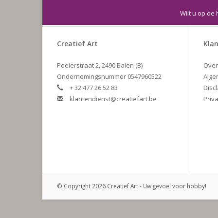
Wilt u op de 
Creatief Art
Klan
Poeierstraat 2, 2490 Balen (B)
Over
Ondernemingsnummer 0547960522
Alge
+ 32 477 26 52 83
Disc
klantendienst@creatiefart.be
Priva
© Copyright 2026 Creatief Art - Uw gevoel voor hobby!