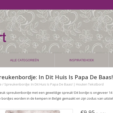
ALLE CATEGORIEËN
INSPIRATIEHOEK
reukenbordje: In Dit Huis Is Papa De Baas
e
/
Spreukenbordje: In Dit Huis Is Papa De Baas! | Houten Tekstbord
leuk spreukenbordje met een geweldige spreuk! Dit bordje is ongeveer 14 
 bordjes worden in de kempen in België gemaakt en zijn zodus van uitste
€9,95