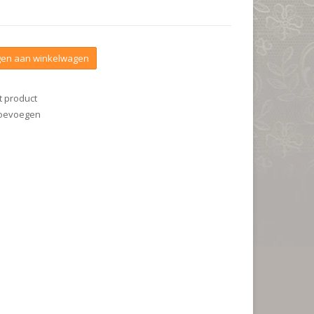
en aan winkelwagen
t product
 toevoegen