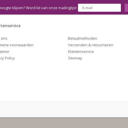
hoogte blijven? Word lid van onze mailinglijst:
tenservice
Betaalmethoden
 ons
Verzenden & retourneren
mene voorwaarden
Klantenservice
laimer
Sitemap
cy Policy