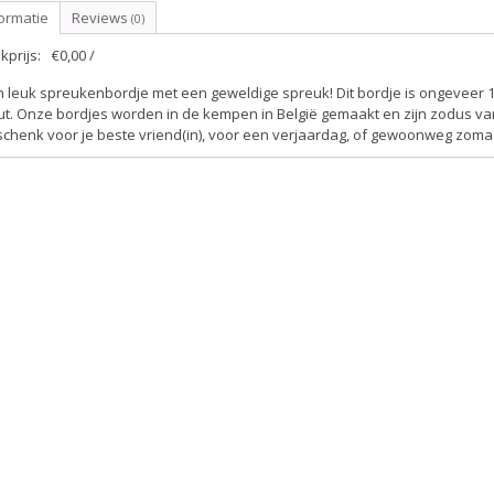
ormatie
Reviews
(0)
kprijs:
€0,00 /
 leuk spreukenbordje met een geweldige spreuk! Dit bordje is ongeveer 1
t. Onze bordjes worden in de kempen in België gemaakt en zijn zodus van
schenk voor je beste vriend(in), voor een verjaardag, of gewoonweg zoma