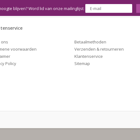
hoogte blijven? Word lid van onze mailinglijst:
tenservice
Betaalmethoden
 ons
Verzenden & retourneren
mene voorwaarden
Klantenservice
laimer
Sitemap
cy Policy