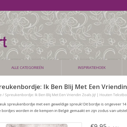
ALLE CATEGORIEËN
INSPIRATIEHOEK
reukenbordje: Ik Ben Blij Met Een Vriendin
e
/
Spreukenbordje: Ik Ben Blij Met Een Vriendin Zoals Jij! | Houten Tekstb
leuk spreukenbordje met een geweldige spreuk! Dit bordje is ongeveer 14 
 bordjes worden in de kempen in België gemaakt en zijn zodus van uitste
€9,95