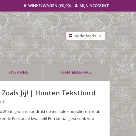
WINKELWAGEN (€0,00)
MIJN ACCOUNT
Nederlands
Deutsch
Français
OVER ONS
KLANTENSERVICE
 Zoals Jij! | Houten Tekstbord
ord
x 20 cm groot en bedrukt op multiplex populieren hout.
kende Europese kwaliteit! Een ideaal geschenk voo