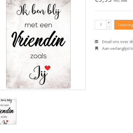
Incl. btw
+
Toevoeg
-
Email ons over di
Aan verlanglijst