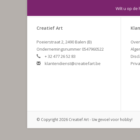
Wilt u op de 
Creatief Art
Klan
Poeierstraat 2, 2490 Balen (B)
Over
Ondernemingsnummer 0547960522
Alge
+ 32 477 26 52 83
Disc
klantendienst@creatiefart.be
Priva
© Copyright 2026 Creatief Art - Uw gevoel voor hobby!