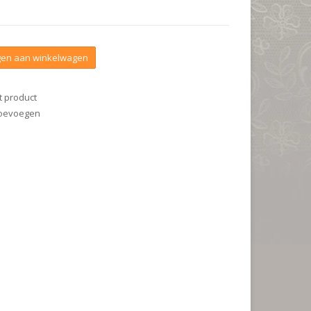
en aan winkelwagen
t product
 toevoegen