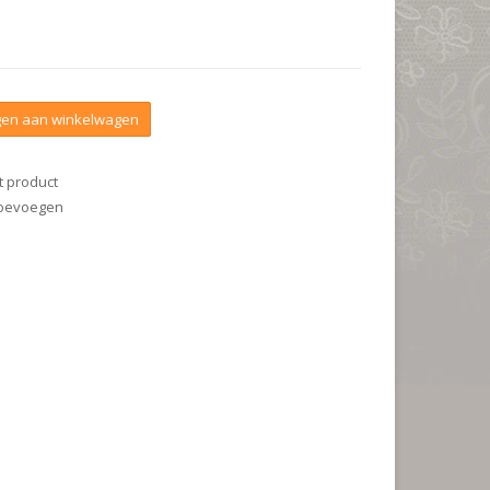
en aan winkelwagen
t product
 toevoegen