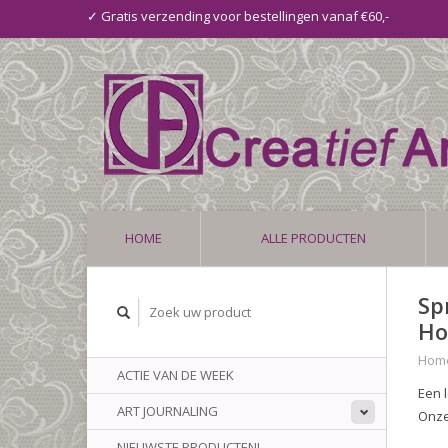
✓ Gratis verzending voor bestellingen vanaf €60,-
HOME
ALLE PRODUCTEN
Sp
Ho
Hom
ACTIE VAN DE WEEK
Een 
ART JOURNALING
Onze
NIEUWSTE PRODUCTEN!