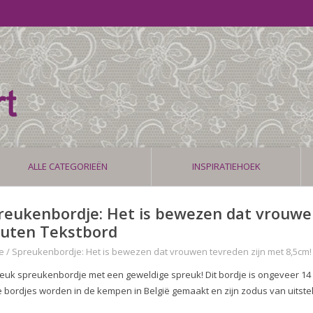
ALLE CATEGORIEËN
INSPIRATIEHOEK
reukenbordje: Het is bewezen dat vrouwen
uten Tekstbord
e
/
Spreukenbordje: Het is bewezen dat vrouwen tevreden zijn met 8,5cm!
leuk spreukenbordje met een geweldige spreuk! Dit bordje is ongeveer 14 
 bordjes worden in de kempen in België gemaakt en zijn zodus van uitste