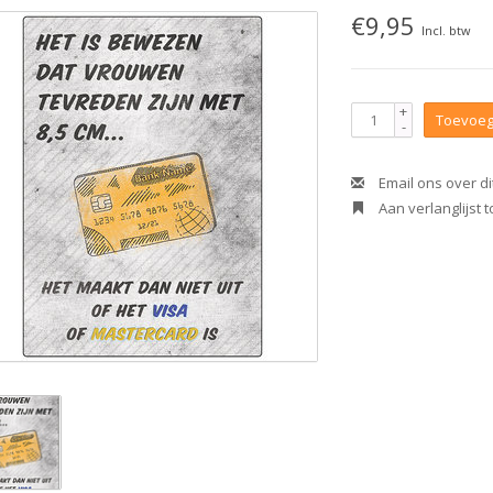
€9,95
Incl. btw
+
Toevoeg
-
Email ons over di
Aan verlanglijst