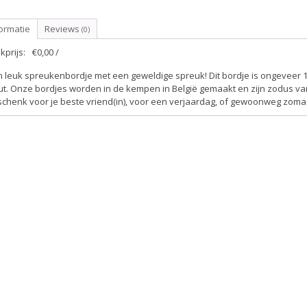
ormatie
Reviews
(0)
kprijs:
€0,00 /
 leuk spreukenbordje met een geweldige spreuk! Dit bordje is ongeveer 1
t. Onze bordjes worden in de kempen in België gemaakt en zijn zodus van
schenk voor je beste vriend(in), voor een verjaardag, of gewoonweg zoma