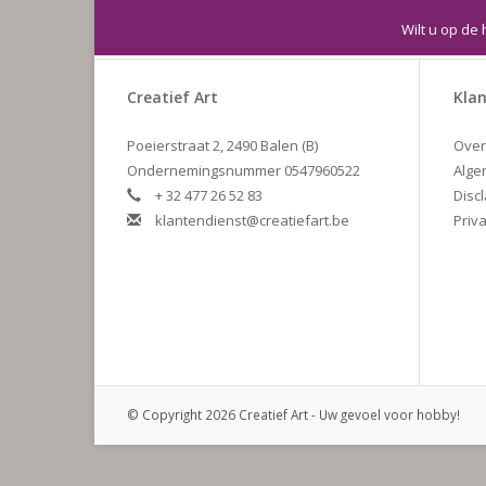
Wilt u op de 
Creatief Art
Klan
Poeierstraat 2, 2490 Balen (B)
Over
Ondernemingsnummer 0547960522
Alge
+ 32 477 26 52 83
Disc
klantendienst@creatiefart.be
Priva
© Copyright 2026 Creatief Art - Uw gevoel voor hobby!