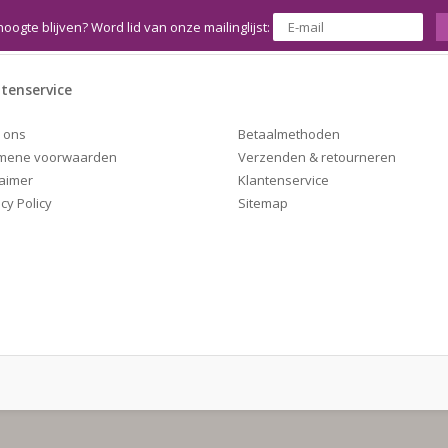
hoogte blijven? Word lid van onze mailinglijst:
tenservice
Betaalmethoden
 ons
Verzenden & retourneren
mene voorwaarden
Klantenservice
laimer
Sitemap
cy Policy