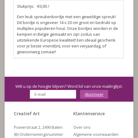
Stukprijs:
€0,00 /
Een leuk spreukenbordje met een geweldige spreuk!
Dit bordje is ongeveer 14 x 20 cm groot en bedrukt op
multiplex populieren hout. Onze bordjes worden in de
kempen in België gemaakt en zijn zodus van
uitstekende Europese kwaliteit! Een ideaal geschenk
voor je beste vriend(in), voor een verjaardag, of
gewoonweg zomaar!
Wilt u op de hoogte blijven? Word lid van onze mailinglijst:
Abonneer
Creatief Art
Klantenservice
Poeierstraat 2, 2490 Balen
Over ons
(B) Ondernemingsnummer
Algemene voorwaarden