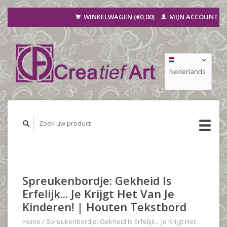
WINKELWAGEN (€0,00)
MIJN ACCOUNT
Nederlands
Deutsch
Français
Spreukenbordje: Gekheid Is
Erfelijk... Je Krijgt Het Van Je
Kinderen! | Houten Tekstbord
Home
/
Spreukenbordje: Gekheid Is Erfelijk... Je Krijgt Het