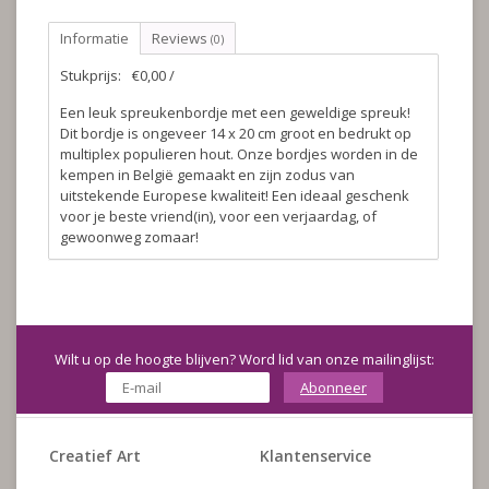
Informatie
Reviews
(0)
Stukprijs:
€0,00 /
Een leuk spreukenbordje met een geweldige spreuk!
Dit bordje is ongeveer 14 x 20 cm groot en bedrukt op
multiplex populieren hout. Onze bordjes worden in de
kempen in België gemaakt en zijn zodus van
uitstekende Europese kwaliteit! Een ideaal geschenk
voor je beste vriend(in), voor een verjaardag, of
gewoonweg zomaar!
Wilt u op de hoogte blijven? Word lid van onze mailinglijst:
Abonneer
Creatief Art
Klantenservice