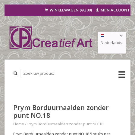
WINKELWAGEN (€0,00)
MIJN ACCOUNT
Nederlands
Deutsch
Français
Prym Borduurnaalden zonder
punt NO.18
Home
/
Prym Borduurnaalden zonder punt NO.18
Prym Borduurnaalden zonder punt NO.18 5 stuks per