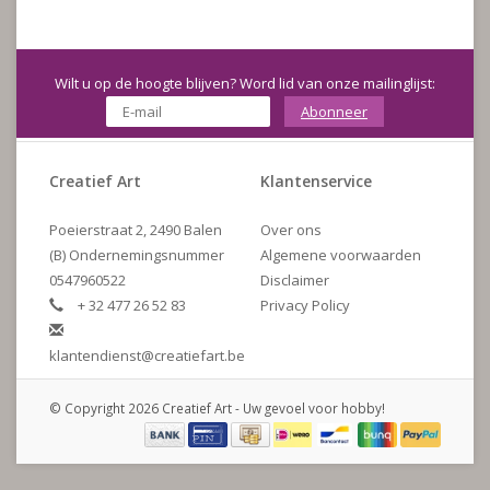
Wilt u op de hoogte blijven? Word lid van onze mailinglijst:
Abonneer
Creatief Art
Klantenservice
Poeierstraat 2, 2490 Balen
Over ons
(B) Ondernemingsnummer
Algemene voorwaarden
0547960522
Disclaimer
+ 32 477 26 52 83
Privacy Policy
klantendienst@creatiefart.be
© Copyright 2026 Creatief Art - Uw gevoel voor hobby!