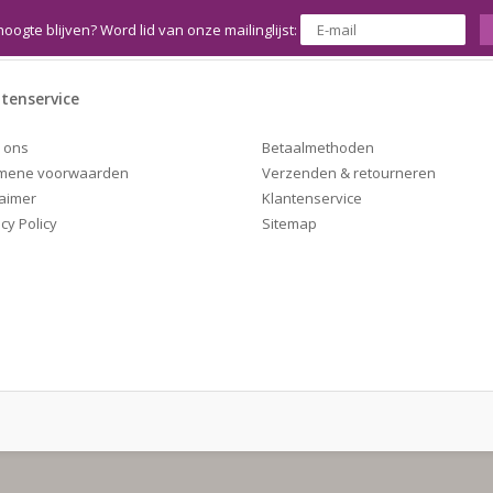
hoogte blijven? Word lid van onze mailinglijst:
tenservice
Betaalmethoden
 ons
Verzenden & retourneren
mene voorwaarden
Klantenservice
laimer
Sitemap
cy Policy