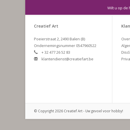
Wilt u op de 
Creatief Art
Klan
Poeierstraat 2, 2490 Balen (B)
Over
Ondernemingsnummer 0547960522
Alge
+ 32 477 26 52 83
Disc
klantendienst@creatiefart.be
Priva
© Copyright 2026 Creatief Art - Uw gevoel voor hobby!