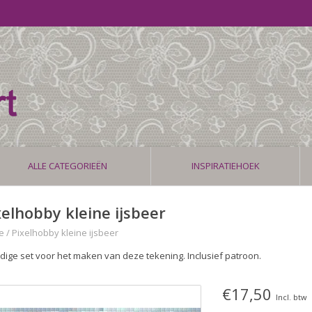
ALLE CATEGORIEËN
INSPIRATIEHOEK
xelhobby kleine ijsbeer
e
/
Pixelhobby kleine ijsbeer
edige set voor het maken van deze tekening. Inclusief patroon.
€17,50
Incl. btw