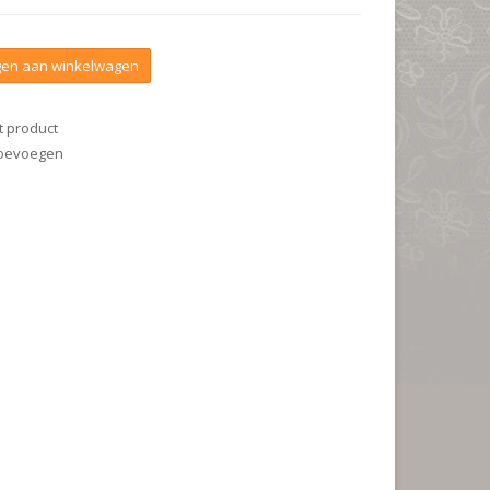
en aan winkelwagen
t product
 toevoegen