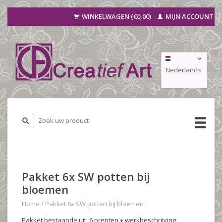
WINKELWAGEN (€0,00)
MIJN ACCOUNT
Nederlands
Deutsch
Français
Pakket 6x SW potten bij
bloemen
Home
/
Pakket 6x SW potten bij bloemen
Pakket bestaande uit: 6 prenten + werkbeschrijving