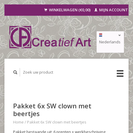
WINKELWAGEN (€0,00)
MIJN ACCOUNT
Nederlands
Deutsch
Français
Pakket 6x SW clown met
beertjes
Home
/
Pakket 6x SW clown met beertjes
Pakket bestaande uit: 6 prenten + werkbeschrijving