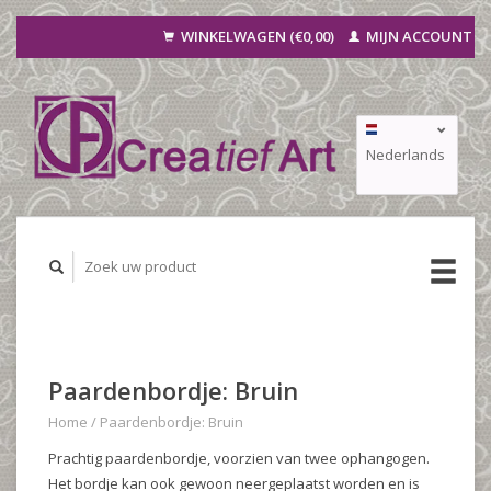
WINKELWAGEN (€0,00)
MIJN ACCOUNT
Nederlands
Deutsch
Français
Paardenbordje: Bruin
Home
/
Paardenbordje: Bruin
Prachtig paardenbordje, voorzien van twee ophangogen.
Het bordje kan ook gewoon neergeplaatst worden en is