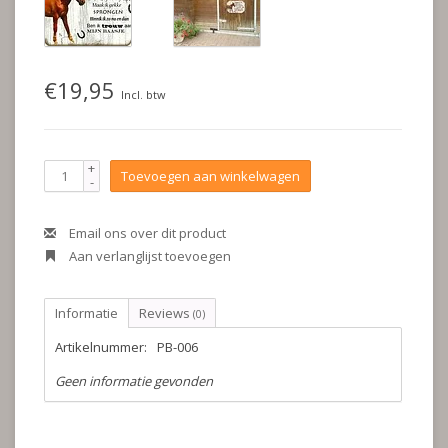
€19,95
Incl. btw
+
Toevoegen aan winkelwagen
-
Email ons over dit product
Aan verlanglijst toevoegen
Informatie
Reviews
(0)
Artikelnummer:
PB-006
Geen informatie gevonden