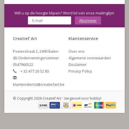
Wilt u op de hoogte blijven? Word lid van onze mailinglijst:
Abonneer
Creatief Art
Klantenservice
Poeierstraat 2, 2490 Balen
Over ons
(B) Ondernemingsnummer
Algemene voorwaarden
0547960522
Disclaimer
+ 32 477 26 52 83
Privacy Policy
klantendienst@creatiefart.be
© Copyright 2026 Creatief Art - Uw gevoel voor hobby!