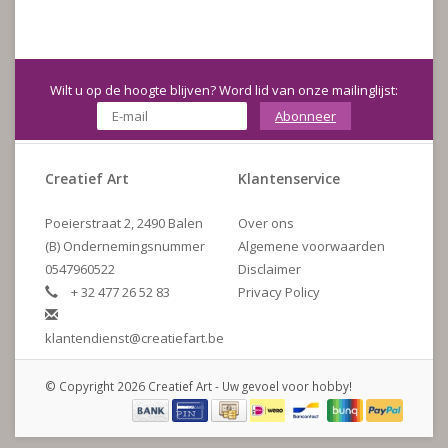
Wilt u op de hoogte blijven? Word lid van onze mailinglijst:
Abonneer
Creatief Art
Klantenservice
Poeierstraat 2, 2490 Balen
Over ons
(B) Ondernemingsnummer
Algemene voorwaarden
0547960522
Disclaimer
+ 32 477 26 52 83
Privacy Policy
klantendienst@creatiefart.be
© Copyright 2026 Creatief Art - Uw gevoel voor hobby!