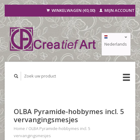
WINKELWAGEN (€0,00)
MIJN ACCOUNT
Nederlands
Deutsch
Français
OLBA Pyramide-hobbymes incl. 5
vervangingsmesjes
Home
/
OLBA Pyramide-hobbymes incl. 5
vervangingsmesjes