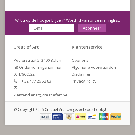
Wilt u op de hoogte blijven? Word lid van onze mailinglijst:
Abonneer
Creatief Art
Klantenservice
Poeierstraat 2, 2490 Balen
Over ons
(B) Ondernemingsnummer
Algemene voorwaarden
0547960522
Disclaimer
+ 32 477 26 52 83
Privacy Policy
klantendienst@creatiefart.be
© Copyright 2026 Creatief Art - Uw gevoel voor hobby!