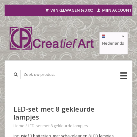
WINKELWAGEN (€0,00)
MIJN ACCOUNT
Nederlands
Deutsch
Français
LED-set met 8 gekleurde
lampjes
Home
/
LED-set met 8 gekleurde lampjes
Inclusief 3 batterijen, met schakelaar en 8 LED lampjes.