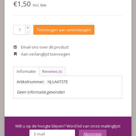
€1,50
Incl. btw
+
Toevoegen aan winkelwagen
-
Email ons over dit product
Aan verlanglijst toevoegen
Informatie
Reviews
(0)
Artikelnummer:
HJ-LAATSTE
Geen informatie gevonden
Wilt u op de hoogte blijven? Word lid van onze mailinglijst:
Abonneer