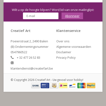
Wilt u op de hoogte blijven? Word lid van onze mailinglijst:
Abonneer
Creatief Art
Klantenservice
Poeierstraat 2, 2490 Balen
Over ons
(B) Ondernemingsnummer
Algemene voorwaarden
0547960522
Disclaimer
+ 32 477 26 52 83
Privacy Policy
klantendienst@creatiefart.be
© Copyright 2026 Creatief Art - Uw gevoel voor hobby!