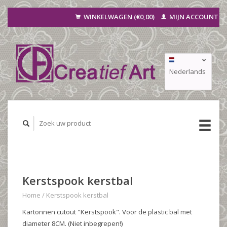
WINKELWAGEN (€0,00)
MIJN ACCOUNT
Nederlands
Deutsch
Français
Kerstspook kerstbal
Home
/
Kerstspook kerstbal
Kartonnen cutout "Kerstspook". Voor de plastic bal met
diameter 8CM. (Niet inbegrepen!)