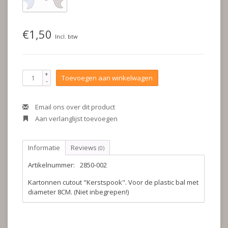
€1,50
Incl. btw
+
Toevoegen aan winkelwagen
-
Email ons over dit product
Aan verlanglijst toevoegen
Informatie
Reviews
(0)
Artikelnummer:
2850-002
Kartonnen cutout "Kerstspook". Voor de plastic bal met
diameter 8CM. (Niet inbegrepen!)