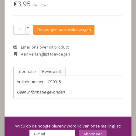
€3,95
Incl. btw
+
Toevoegen aan winkelwagen
-
Email ons over dit product
Aan verlanglijst toevoegen
Informatie
Reviews
(0)
Artikelnummer:
CS0915
Geen informatie gevonden
Wilt u op de hoogte blijven? Word lid van onze mailinglijst:
Abonneer