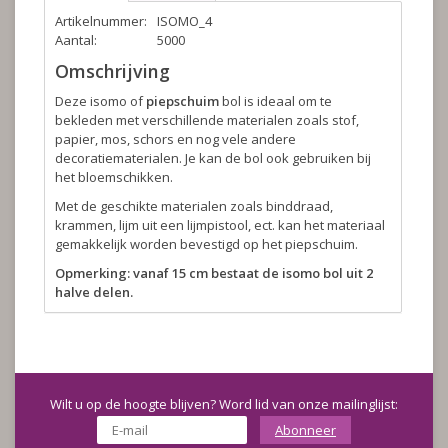
Artikelnummer:
ISOMO_4
Aantal:
5000
Omschrijving
Deze isomo of
piepschuim
bol is ideaal om te
bekleden met verschillende materialen zoals stof,
papier, mos, schors en nog vele andere
decoratiematerialen. Je kan de bol ook gebruiken bij
het bloemschikken.
Met de geschikte materialen zoals binddraad,
krammen, lijm uit een lijmpistool, ect. kan het materiaal
gemakkelijk worden bevestigd op het piepschuim.
Opmerking: vanaf 15 cm bestaat de isomo bol uit 2
halve delen.
Wilt u op de hoogte blijven? Word lid van onze mailinglijst:
Abonneer