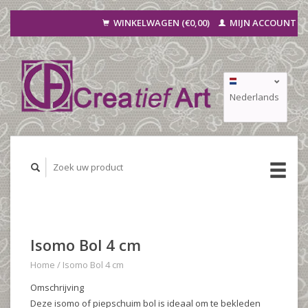
WINKELWAGEN (€0,00)
MIJN ACCOUNT
Nederlands
Deutsch
Français
Isomo Bol 4 cm
Home
/
Isomo Bol 4 cm
Omschrijving
Deze isomo of piepschuim bol is ideaal om te bekleden