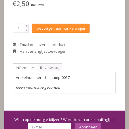
€2,50
Incl. btw
+
Toevoegen aan winkelwagen
-
Email ons over dit product
Aan verlanglijst toevoegen
Informatie
Reviews
(0)
Artikelnummer:
hi-stamp-0057
Geen informatie gevonden
Wilt u op de hoogte blijven? Word lid van onze mailinglijst:
Abonneer