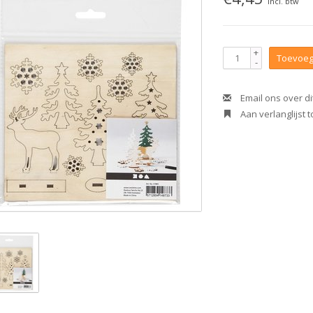
Incl. btw
+
Toevoeg
-
Email ons over di
Aan verlanglijst