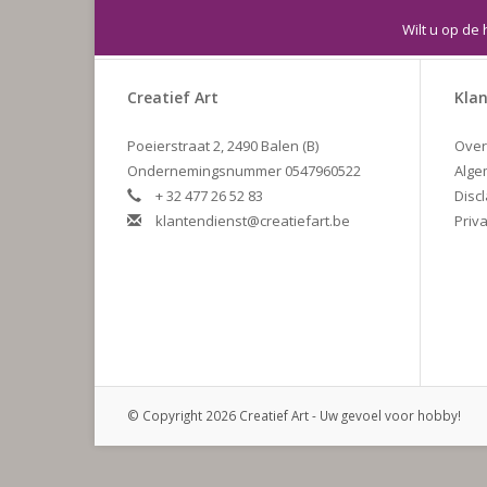
Wilt u op de 
Creatief Art
Klan
Poeierstraat 2, 2490 Balen (B)
Over
Ondernemingsnummer 0547960522
Alge
+ 32 477 26 52 83
Disc
klantendienst@creatiefart.be
Priva
© Copyright 2026 Creatief Art - Uw gevoel voor hobby!