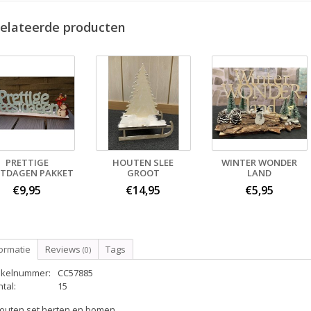
elateerde producten
PRETTIGE
HOUTEN SLEE
WINTER WONDER
STDAGEN PAKKET
GROOT
LAND
€9,95
€14,95
€5,95
ormatie
Reviews
Tags
(0)
tikelnummer:
CC57885
tal:
15
houten set herten en bomen.