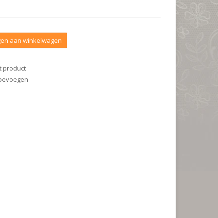
en aan winkelwagen
t product
 toevoegen