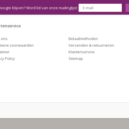
hoogte blijven? Word lid van onze mailinglijst:
tenservice
Betaalmethoden
 ons
Verzenden & retourneren
mene voorwaarden
Klantenservice
laimer
Sitemap
cy Policy