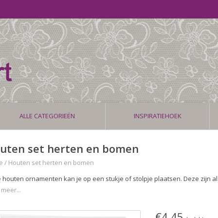
ALLE CATEGORIEËN
INSPIRATIEHOEK
uten set herten en bomen
e
/
Houten set herten en bomen
 houten ornamenten kan je op een stukje of stolpje plaatsen. Deze zijn a
 meer...
€4,45