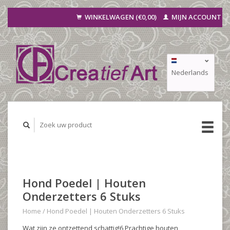
WINKELWAGEN (€0,00)
MIJN ACCOUNT
Nederlands
Deutsch
Français
Hond Poedel | Houten
Onderzetters 6 Stuks
Home
/
Hond Poedel | Houten Onderzetters 6 Stuks
Wat zijn ze ontzettend schattig!6 Prachtige houten