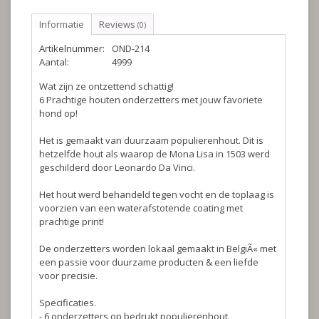
Informatie
Reviews
(0)
Artikelnummer:
OND-214
Aantal:
4999
Wat zijn ze ontzettend schattig!
6 Prachtige houten onderzetters met jouw favoriete
hond op!
Het is gemaakt van duurzaam populierenhout. Dit is
hetzelfde hout als waarop de Mona Lisa in 1503 werd
geschilderd door Leonardo Da Vinci.
Het hout werd behandeld tegen vocht en de toplaag is
voorzien van een waterafstotende coating met
prachtige print!
De onderzetters worden lokaal gemaakt in BelgiÃ« met
een passie voor duurzame producten & een liefde
voor precisie.
Specificaties.
- 6 onderzetters op bedrukt populierenhout.