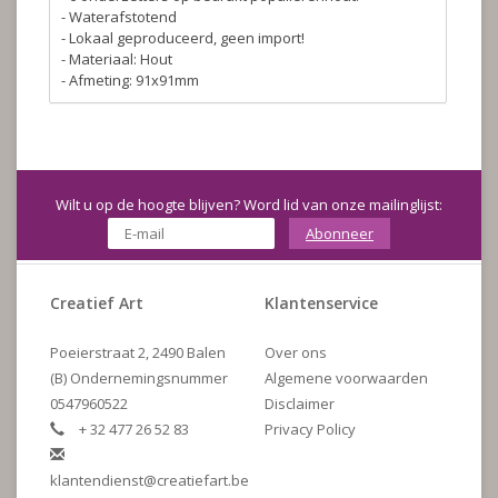
- Waterafstotend
- Lokaal geproduceerd, geen import!
- Materiaal: Hout
- Afmeting: 91x91mm
Wilt u op de hoogte blijven? Word lid van onze mailinglijst:
Abonneer
Creatief Art
Klantenservice
Poeierstraat 2, 2490 Balen
Over ons
(B) Ondernemingsnummer
Algemene voorwaarden
0547960522
Disclaimer
+ 32 477 26 52 83
Privacy Policy
klantendienst@creatiefart.be