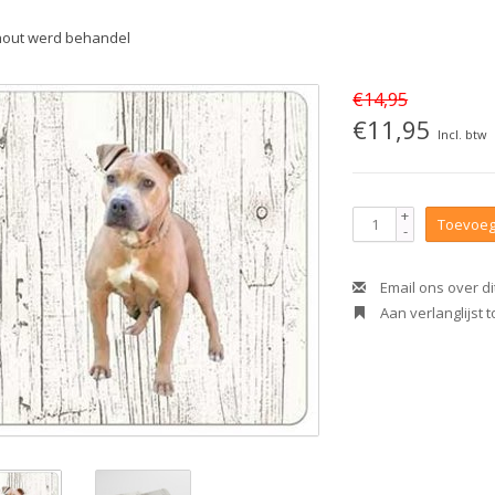
hout werd behandel
€14,95
€11,95
Incl. btw
+
Toevoeg
-
Email ons over di
Aan verlanglijst