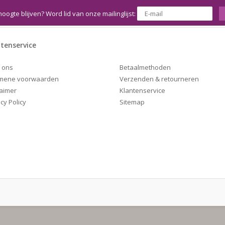
hoogte blijven? Word lid van onze mailinglijst:
tenservice
Betaalmethoden
 ons
Verzenden & retourneren
mene voorwaarden
Klantenservice
laimer
Sitemap
cy Policy