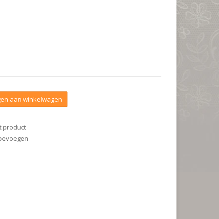
en aan winkelwagen
t product
 toevoegen