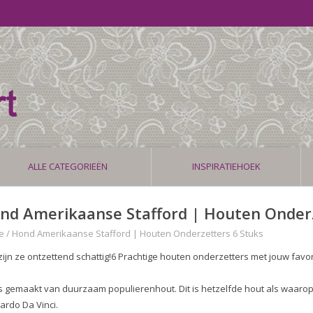
ALLE CATEGORIEËN
INSPIRATIEHOEK
nd Amerikaanse Stafford | Houten Onderz
e
/
Hond Amerikaanse Stafford | Houten Onderzetters 6 Stuks
zijn ze ontzettend schattig!6 Prachtige houten onderzetters met jouw favo
is gemaakt van duurzaam populierenhout. Dit is hetzelfde hout als waarop
ardo Da Vinci.