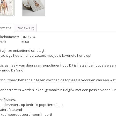
ormatie
Reviews
(0)
tikelnummer:
OND-204
tal:
5000
 zijn ze ontzettend schattig!
rachtige houten onderzetters met jouw favoriete hond op!
 is gemaakt van duurzaam populierenhout. Dit is hetzelfde hout als waar
nardo Da Vinci.
 hout werd behandeld tegen vocht en de toplaag is voorzien van een wate
 onderzetters worden lokaal gemaakt in BelgiÃ« met een passie voor duur
cificaties.
 onderzetters op bedrukt populierenhout.
Waterafstotend
okaal geproduceerd, geen import!