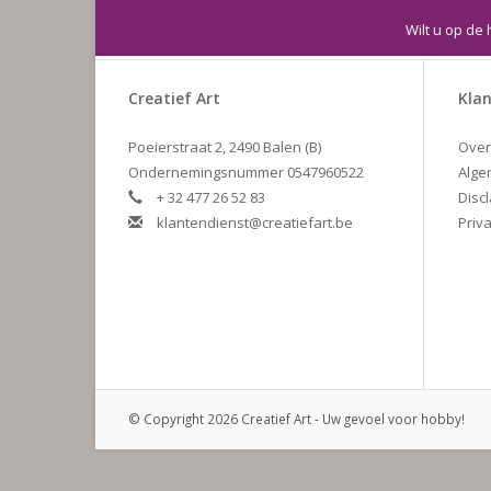
Wilt u op de 
Creatief Art
Klan
Poeierstraat 2, 2490 Balen (B)
Over
Ondernemingsnummer 0547960522
Alge
+ 32 477 26 52 83
Disc
klantendienst@creatiefart.be
Priva
© Copyright 2026 Creatief Art - Uw gevoel voor hobby!