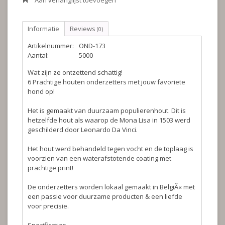
Aan verlanglijst toevoegen
Informatie
Reviews
(0)
Artikelnummer:
OND-173
Aantal:
5000
Wat zijn ze ontzettend schattig!
6 Prachtige houten onderzetters met jouw favoriete
hond op!
Het is gemaakt van duurzaam populierenhout. Dit is
hetzelfde hout als waarop de Mona Lisa in 1503 werd
geschilderd door Leonardo Da Vinci.
Het hout werd behandeld tegen vocht en de toplaag is
voorzien van een waterafstotende coating met
prachtige print!
De onderzetters worden lokaal gemaakt in BelgiÃ« met
een passie voor duurzame producten & een liefde
voor precisie.