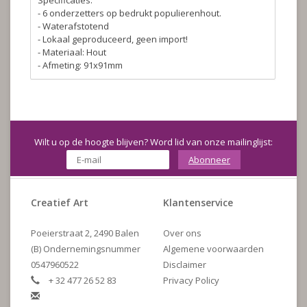
Specificaties.
- 6 onderzetters op bedrukt populierenhout.
- Waterafstotend
- Lokaal geproduceerd, geen import!
- Materiaal: Hout
- Afmeting: 91x91mm
Wilt u op de hoogte blijven? Word lid van onze mailinglijst:
Abonneer
Creatief Art
Klantenservice
Poeierstraat 2, 2490 Balen
Over ons
(B) Ondernemingsnummer
Algemene voorwaarden
0547960522
Disclaimer
+ 32 477 26 52 83
Privacy Policy