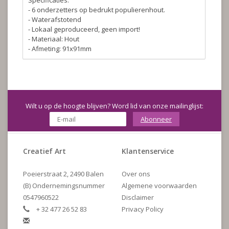
Specificaties.
- 6 onderzetters op bedrukt populierenhout.
- Waterafstotend
- Lokaal geproduceerd, geen import!
- Materiaal: Hout
- Afmeting: 91x91mm
Wilt u op de hoogte blijven? Word lid van onze mailinglijst:
Abonneer
Creatief Art
Klantenservice
Poeierstraat 2, 2490 Balen
Over ons
(B) Ondernemingsnummer
Algemene voorwaarden
0547960522
Disclaimer
+ 32 477 26 52 83
Privacy Policy