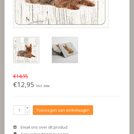
€14,95
€12,95
Incl. btw
+
Toevoegen aan winkelwagen
-
Email ons over dit product