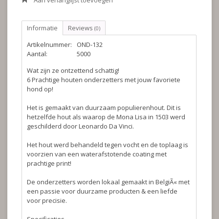
Aan verlanglijst toevoegen
Informatie
Reviews
(0)
Artikelnummer:
OND-132
Aantal:
5000
Wat zijn ze ontzettend schattig!
6 Prachtige houten onderzetters met jouw favoriete
hond op!
Het is gemaakt van duurzaam populierenhout. Dit is
hetzelfde hout als waarop de Mona Lisa in 1503 werd
geschilderd door Leonardo Da Vinci.
Het hout werd behandeld tegen vocht en de toplaag is
voorzien van een waterafstotende coating met
prachtige print!
De onderzetters worden lokaal gemaakt in BelgiÃ« met
een passie voor duurzame producten & een liefde
voor precisie.