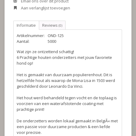
Email ons over dit product
Aan verlanglijst toevoegen
Informatie
Reviews
(0)
Artikelnummer:
OND-125
Aantal:
5000
Wat zijn ze ontzettend schattig!
6 Prachtige houten onderzetters met jouw favoriete
hond op!
Het is gemaakt van duurzaam populierenhout. Dit is
hetzelfde hout als waarop de Mona Lisa in 1503 werd
geschilderd door Leonardo Da Vinci.
Het hout werd behandeld tegen vocht en de toplaag is
voorzien van een waterafstotende coating met
prachtige print!
De onderzetters worden lokaal gemaakt in BelgiÃ« met
een passie voor duurzame producten & een liefde
voor precisie.