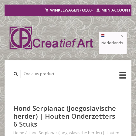
WINKELWAGEN (€0,00)
MIJN ACCOUNT
Nederlands
Deutsch
Français
Hond Serplanac (Joegoslavische
herder) | Houten Onderzetters
6 Stuks
Home
/
Hond Serplanac (Joegoslavische herder) | Houten