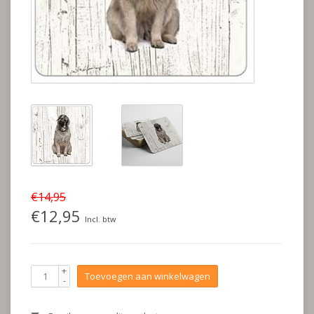
€14,95
€12,95
Incl. btw
+
Toevoegen aan winkelwagen
-