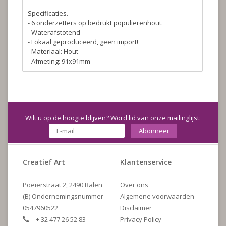
Specificaties.
- 6 onderzetters op bedrukt populierenhout.
- Waterafstotend
- Lokaal geproduceerd, geen import!
- Materiaal: Hout
- Afmeting: 91x91mm
Wilt u op de hoogte blijven? Word lid van onze mailinglijst:
Abonneer
Creatief Art
Klantenservice
Poeierstraat 2, 2490 Balen
Over ons
(B) Ondernemingsnummer
Algemene voorwaarden
0547960522
Disclaimer
+ 32 477 26 52 83
Privacy Policy