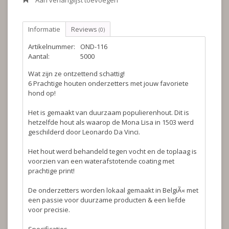
Aan verlanglijst toevoegen
Informatie
Reviews
(0)
Artikelnummer:
OND-116
Aantal:
5000
Wat zijn ze ontzettend schattig!
6 Prachtige houten onderzetters met jouw favoriete
hond op!
Het is gemaakt van duurzaam populierenhout. Dit is
hetzelfde hout als waarop de Mona Lisa in 1503 werd
geschilderd door Leonardo Da Vinci.
Het hout werd behandeld tegen vocht en de toplaag is
voorzien van een waterafstotende coating met
prachtige print!
De onderzetters worden lokaal gemaakt in BelgiÃ« met
een passie voor duurzame producten & een liefde
voor precisie.