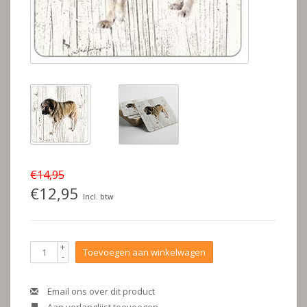
€14,95
€12,95
Incl. btw
+
Toevoegen aan winkelwagen
-
Email ons over dit product