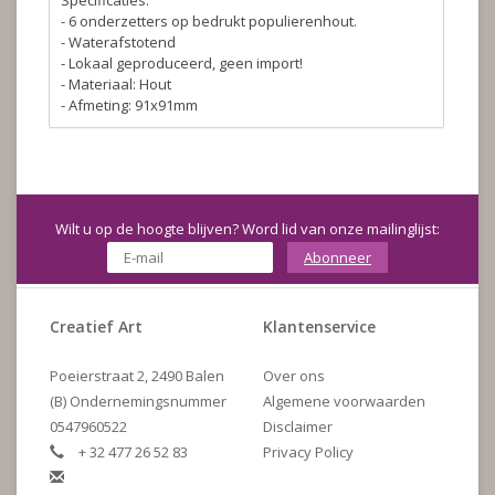
Specificaties.
- 6 onderzetters op bedrukt populierenhout.
- Waterafstotend
- Lokaal geproduceerd, geen import!
- Materiaal: Hout
- Afmeting: 91x91mm
Wilt u op de hoogte blijven? Word lid van onze mailinglijst:
Abonneer
Creatief Art
Klantenservice
Poeierstraat 2, 2490 Balen
Over ons
(B) Ondernemingsnummer
Algemene voorwaarden
0547960522
Disclaimer
+ 32 477 26 52 83
Privacy Policy