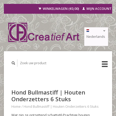
WINKELWAGEN (€0,00)
MIJN ACCOUNT
Nederlands
Deutsch
Français
Hond Bullmastiff | Houten
Onderzetters 6 Stuks
Home
/
Hond Bullmastiff | Houten Onderzetters 6 Stuks
Wat zijn ze ontzettend schattig!6 Prachtige houten