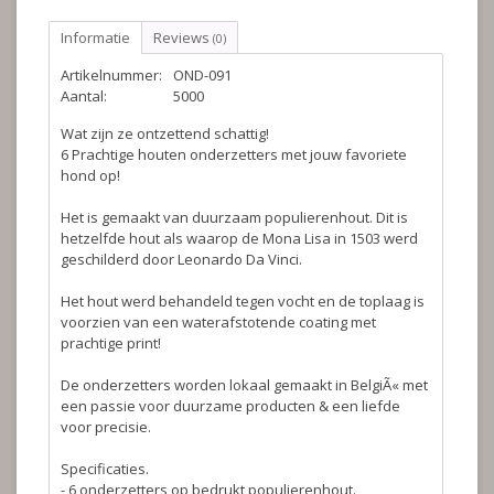
Informatie
Reviews
(0)
Artikelnummer:
OND-091
Aantal:
5000
Wat zijn ze ontzettend schattig!
6 Prachtige houten onderzetters met jouw favoriete
hond op!
Het is gemaakt van duurzaam populierenhout. Dit is
hetzelfde hout als waarop de Mona Lisa in 1503 werd
geschilderd door Leonardo Da Vinci.
Het hout werd behandeld tegen vocht en de toplaag is
voorzien van een waterafstotende coating met
prachtige print!
De onderzetters worden lokaal gemaakt in BelgiÃ« met
een passie voor duurzame producten & een liefde
voor precisie.
Specificaties.
- 6 onderzetters op bedrukt populierenhout.