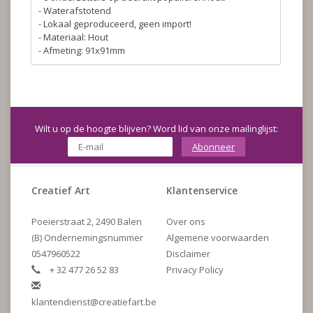
- Waterafstotend
- Lokaal geproduceerd, geen import!
- Materiaal: Hout
- Afmeting: 91x91mm
Wilt u op de hoogte blijven? Word lid van onze mailinglijst:
Abonneer
Creatief Art
Klantenservice
Poeierstraat 2, 2490 Balen
Over ons
(B) Ondernemingsnummer
Algemene voorwaarden
0547960522
Disclaimer
+ 32 477 26 52 83
Privacy Policy
klantendienst@creatiefart.be