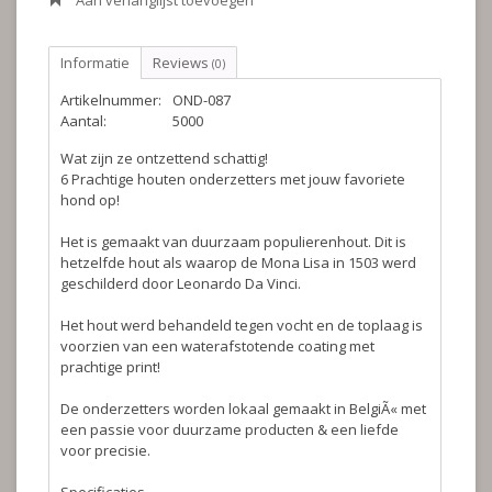
Aan verlanglijst toevoegen
Informatie
Reviews
(0)
Artikelnummer:
OND-087
Aantal:
5000
Wat zijn ze ontzettend schattig!
6 Prachtige houten onderzetters met jouw favoriete
hond op!
Het is gemaakt van duurzaam populierenhout. Dit is
hetzelfde hout als waarop de Mona Lisa in 1503 werd
geschilderd door Leonardo Da Vinci.
Het hout werd behandeld tegen vocht en de toplaag is
voorzien van een waterafstotende coating met
prachtige print!
De onderzetters worden lokaal gemaakt in BelgiÃ« met
een passie voor duurzame producten & een liefde
voor precisie.