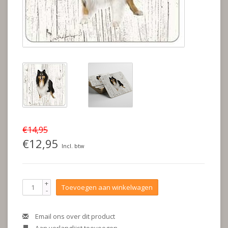
€14,95
€12,95
Incl. btw
+
Toevoegen aan winkelwagen
-
Email ons over dit product