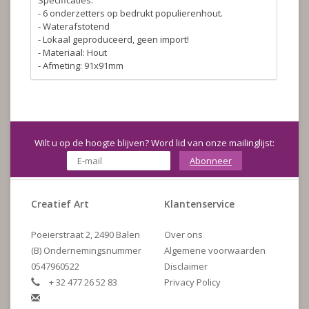
Specificaties.
- 6 onderzetters op bedrukt populierenhout.
- Waterafstotend
- Lokaal geproduceerd, geen import!
- Materiaal: Hout
- Afmeting: 91x91mm
Wilt u op de hoogte blijven? Word lid van onze mailinglijst:
Abonneer
Creatief Art
Klantenservice
Poeierstraat 2, 2490 Balen
Over ons
(B) Ondernemingsnummer
Algemene voorwaarden
0547960522
Disclaimer
+ 32 477 26 52 83
Privacy Policy