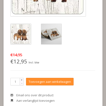
€14,95
€12,95
Incl. btw
+
Toevoegen aan winkelwagen
-
Email ons over dit product
Aan verlanglijst toevoegen