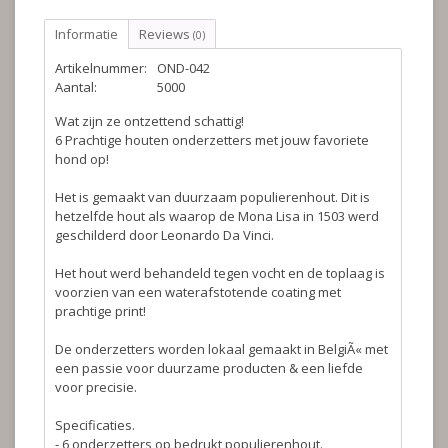
Informatie
Reviews
(0)
Artikelnummer:
OND-042
Aantal:
5000
Wat zijn ze ontzettend schattig!
6 Prachtige houten onderzetters met jouw favoriete
hond op!
Het is gemaakt van duurzaam populierenhout. Dit is
hetzelfde hout als waarop de Mona Lisa in 1503 werd
geschilderd door Leonardo Da Vinci.
Het hout werd behandeld tegen vocht en de toplaag is
voorzien van een waterafstotende coating met
prachtige print!
De onderzetters worden lokaal gemaakt in BelgiÃ« met
een passie voor duurzame producten & een liefde
voor precisie.
Specificaties.
- 6 onderzetters op bedrukt populierenhout.