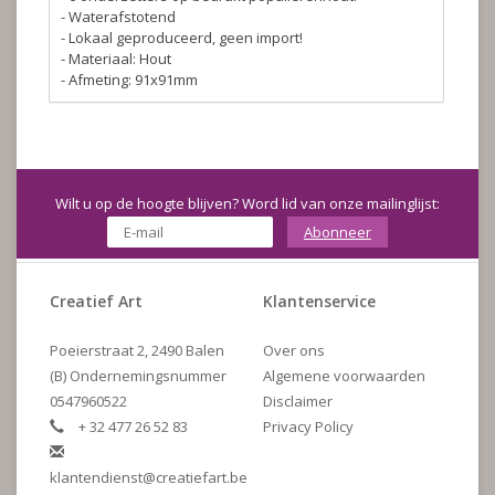
- Waterafstotend
- Lokaal geproduceerd, geen import!
- Materiaal: Hout
- Afmeting: 91x91mm
Wilt u op de hoogte blijven? Word lid van onze mailinglijst:
Abonneer
Creatief Art
Klantenservice
Poeierstraat 2, 2490 Balen
Over ons
(B) Ondernemingsnummer
Algemene voorwaarden
0547960522
Disclaimer
+ 32 477 26 52 83
Privacy Policy
klantendienst@creatiefart.be