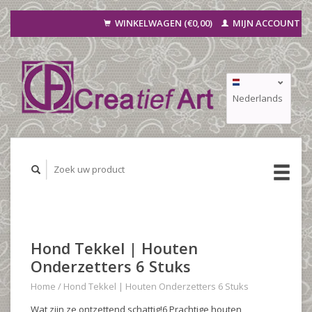
WINKELWAGEN (€0,00)
MIJN ACCOUNT
Nederlands
Deutsch
Français
Hond Tekkel | Houten
Onderzetters 6 Stuks
Home
/
Hond Tekkel | Houten Onderzetters 6 Stuks
Wat zijn ze ontzettend schattig!6 Prachtige houten